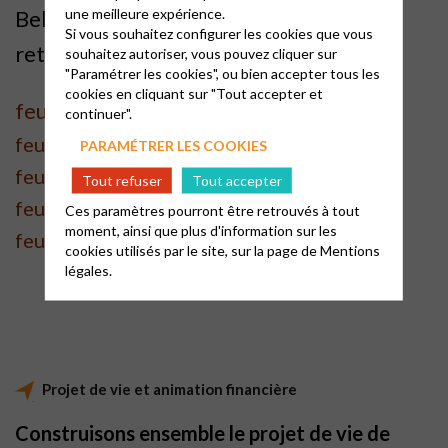
une meilleure expérience.
Bel été à tous, riche de rencontres et de
Si vous souhaitez configurer les cookies que vous
retrouvailles
souhaitez autoriser, vous pouvez cliquer sur
"Paramétrer les cookies", ou bien accepter tous les
cookies en cliquant sur "Tout accepter et
feuille 2026-07
continuer".
feuille 2026-06
PARAMÉTRER LES COOKIES
feuille 2026-05
Tout refuser
Tout accepter
feuille 2026-04
Ces paramètres pourront être retrouvés à tout
moment, ainsi que plus d'information sur les
feuille 2026-03
cookies utilisés par le site, sur la page de
Mentions
légales.
Projet de vie et animation financière
Construisons ensemble le projet de vie de