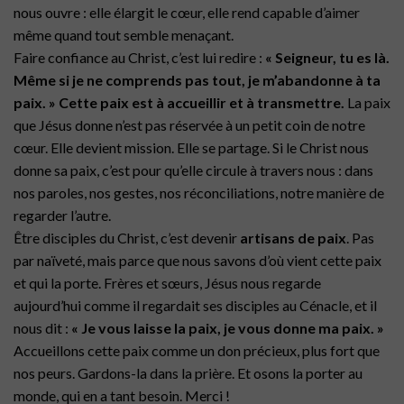
nous ouvre : elle élargit le cœur, elle rend capable d’aimer
même quand tout semble menaçant.
Faire confiance au Christ, c’est lui redire :
« Seigneur, tu es là.
Même si je ne comprends pas tout, je m’abandonne à ta
paix. » Cette paix est à accueillir et à transmettre.
La paix
que Jésus donne n’est pas réservée à un petit coin de notre
cœur. Elle devient mission. Elle se partage. Si le Christ nous
donne sa paix, c’est pour qu’elle circule à travers nous : dans
nos paroles, nos gestes, nos réconciliations, notre manière de
regarder l’autre.
Être disciples du Christ, c’est devenir
artisans de paix
. Pas
par naïveté, mais parce que nous savons d’où vient cette paix
et qui la porte. Frères et sœurs, Jésus nous regarde
aujourd’hui comme il regardait ses disciples au Cénacle, et il
nous dit :
« Je vous laisse la paix, je vous donne ma paix. »
Accueillons cette paix comme un don précieux, plus fort que
nos peurs. Gardons-la dans la prière. Et osons la porter au
monde, qui en a tant besoin. Merci !