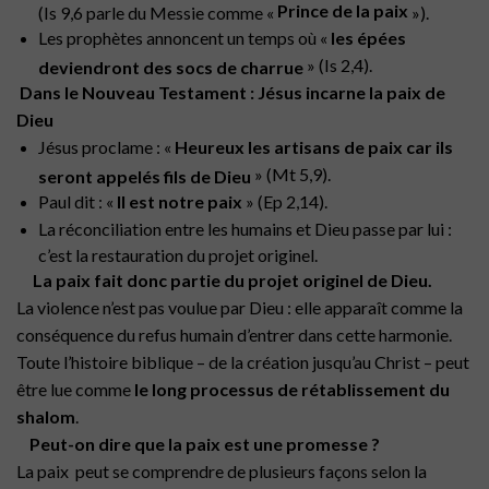
Prince de la paix
(Is 9,6 parle du Messie comme «
»).
Les prophètes annoncent un temps où «
les épées
» (Is 2,4).
deviendront des socs de charrue
Dans le Nouveau Testament : Jésus incarne la paix de
Dieu
Jésus proclame : «
Heureux les artisans de paix car ils
» (Mt 5,9).
seront appelés fils de Dieu
Paul dit : «
Il est notre paix
» (Ep 2,14).
La réconciliation entre les humains et Dieu passe par lui :
c’est la restauration du projet originel.
La paix fait donc partie du projet originel de Dieu.
La violence n’est pas voulue par Dieu : elle apparaît comme la
conséquence du refus humain d’entrer dans cette harmonie.
Toute l’histoire biblique – de la création jusqu’au Christ – peut
être lue comme
le long processus de rétablissement du
shalom
.
Peut-on dire que la paix est une promesse ?
La paix peut se comprendre de plusieurs façons selon la