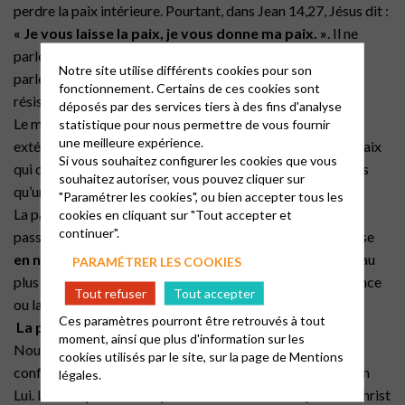
perdre la paix intérieure. Pourtant, dans Jean 14,27, Jésus dit :
« Je vous laisse la paix, je vous donne ma paix. »
. Il ne
parle pas d’une paix passagère, sentimentale ou fragile. Il
Notre site utilise différents cookies pour son
parle d’une paix
divine, profonde, durable
, capable de
fonctionnement. Certains de ces cookies sont
résister à la tempête.
déposés par des services tiers à des fins d'analyse
Le monde propose des paix fragiles : accords, sécurités
statistique pour nous permettre de vous fournir
une meilleure expérience.
extérieures, réussites, confort, distractions. Ce sont des paix
Si vous souhaitez configurer les cookies que vous
qui dépendent des circonstances. Elles sont précaires. Dès
souhaitez autoriser, vous pouvez cliquer sur
qu’un événement vient les perturber, elles s’effondrent.
"Paramétrer les cookies", ou bien accepter tous les
La paix du Christ, au contraire, ne dépend pas de ce qui se
cookies en cliquant sur "Tout accepter et
continuer".
passe autour de nous. Elle prend racine dans ce qui se passe
en nous
. Elle est un don de l’Esprit, une présence de Dieu au
PARAMÉTRER LES COOKIES
plus intime, une certitude que rien — pas même la souffrance
Tout refuser
Tout accepter
ou la mort — ne peut nous séparer de son amour.
Ces paramètres pourront être retrouvés à tout
La paix comme fruit de la confiance
moment, ainsi que plus d'information sur les
Nous recevons cette paix dans la mesure où nous faisons
cookies utilisés par le site, sur la page de
Mentions
confiance. Non pas en nos calculs, ni en nos forces, mais en
légales.
Lui. Là où la peur nous replie sur nous-mêmes, la paix du Christ