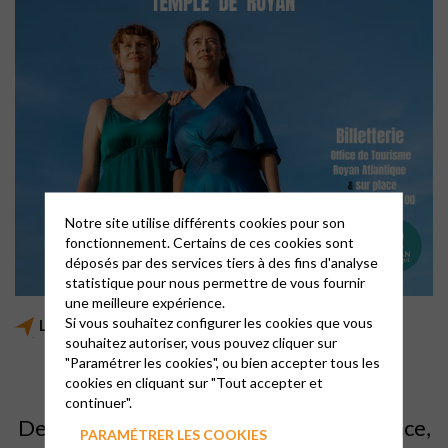
Notre site utilise différents cookies pour son
fonctionnement. Certains de ces cookies sont
déposés par des services tiers à des fins d'analyse
statistique pour nous permettre de vous fournir
une meilleure expérience.
Si vous souhaitez configurer les cookies que vous
Les Ödacieuses
souhaitez autoriser, vous pouvez cliquer sur
"Paramétrer les cookies", ou bien accepter tous les
cookies en cliquant sur "Tout accepter et
MARDI 4 AOUT à 21 h
continuer".
De l’audace en musique, une ode à la grâce,
PARAMÉTRER LES COOKIES