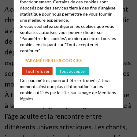
fonctionnement. Certains de ces cookies sont
A cappella
est un spectacle en solo, mêlant
déposés par des services tiers à des fins d'analyse
statistique pour nous permettre de vous fournir
chant, poésie et images, qui invite le public
une meilleure expérience.
Si vous souhaitez configurer les cookies que vous
à vivre une expérience immersive autour
souhaitez autoriser, vous pouvez cliquer sur
"Paramétrer les cookies", ou bien accepter tous les
de la voix et de l’écoute. Le public se
cookies en cliquant sur "Tout accepter et
déplace avec l’artiste dans différents
continuer".
PARAMÉTRER LES COOKIES
espaces du lieu, découvrant des ambiances
Tout refuser
Tout accepter
sonores et visuelles qui changent selon les
Ces paramètres pourront être retrouvés à tout
mouvements et les points de vue.
moment, ainsi que plus d'information sur les
cookies utilisés par le site, sur la page de
Mentions
À travers ce parcours, le spectacle évoque
légales.
à la fois le voyage, le passage de l’enfance à
l’âge adulte et la rencontre entre
différents univers artistiques. Les chants,