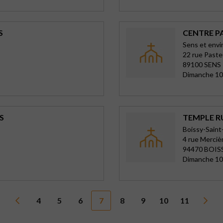
S
CENTRE PA
Sens et envi
22 rue Paste
89100 SENS
Dimanche 10
S
TEMPLE RU
Boissy-Saint
4 rue Merciè
94470 BOIS
Dimanche 10
4
5
6
7
8
9
10
11