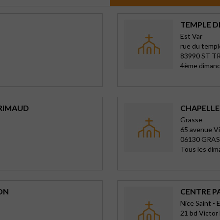
TEMPLE D
Est Var
rue du templ
83990 ST T
4ème dimanch
GRIMAUD
CHAPELLE
Grasse
65 avenue Vi
06130 GRAS
Tous les di
ON
CENTRE PA
Nice Saint - 
21 bd Victor