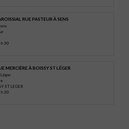
ROISSIAL RUE PASTEUR À SENS
rons
ur
 h 30
E MERCIÈRE À BOISSY ST LÉGER
-Léger
re
SY ST LEGER
 h 30