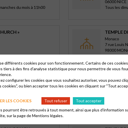
06000 NICE
dimanches du mois à 11h00
Tous les di
CHURCH »
TEMPLE 
Monaco
7 rue Louis N
98000 MO
CTous les d
lise différents cookies pour son fonctionnement. Certains de ces cooki
es tiers à des fins d'analyse statistique pour nous permettre de vous fou
rience.
FIGURATION NICE
tez configurer les cookies que vous souhaitez autoriser, vous pouvez cliq
TEMPLE RU
s cookies", ou bien accepter tous les cookies en cliquant sur "Tout accep
Auxerre
31 rue St-Pè
89000 AUX
R LES COOKIES
Tout refuser
Tout accepter
Dimanche 10
 pourront être retrouvés à tout moment, ainsi que plus d'information su
site, sur la page de
Mentions légales.