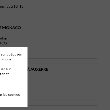
manches à 10h15
DE MONACO
otari
NACO
imanche à 9h00
es sont déposés
rnir une
uer sur
E ST-PÉLERIN À AUXERRE
ter et
lerin
ERRE
 h 30
r les cookies