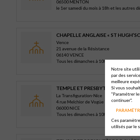
06500 MENTON
le 1er samedi du mois à 18h et les autres 
CHAPELLE ANGLAISE « ST HUGH’S
Vence
21 avenue de la Résistance
06140 VENCE
Tous les dimanches à 10h30
Notre site uti
par des servic
meilleure expé
TEMPLE ET PRESBYTERE LA TRANS
Si vous souhai
"Paramétrer le
La Transfiguration-Nice
continuer".
4 rue Melchior de Vogüe
06000 NICE
PARAMÉTRE
Tous les dimanches à 10h30
Ces paramètres
utilisés par le 