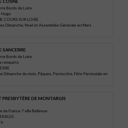
E COSNE
re Bords de Loire
r Hugo
E COURS SUR LOIRE
res Dimanche, Noel et Assemblée Générale en Mars
E SANCERRE
re Bords de Loire
s remparts
CERRE
e Dimanche du mois, Pâques, Pentecôte, Fête Paroissiale en
T PRESBYTÈRE DE MONTARGIS
 de France 7 villa Bellevue
TARGIS
 h