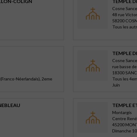
ILLON-COLIGN
TEMPLE D
Cosne Sancer
48 rue Victo
58200 COSN
Tous les aut
TEMPLE D
Cosne Sancer
rue basse de
18300 SAN
(Franco-Néerlandais), 2eme
Tous les 4em
Juin
NEBLEAU
TEMPLE E
Montargis
Centre Renée
45200 MON
Dimanche 10